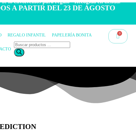
 Te lo envolvemos para regalo - Recogida en tienda.
OS A PARTIR DEL 23 DE AGOSTO
O
REGALO INFANTIL
PAPELERÍA BONITA
ACTO
EDICTION