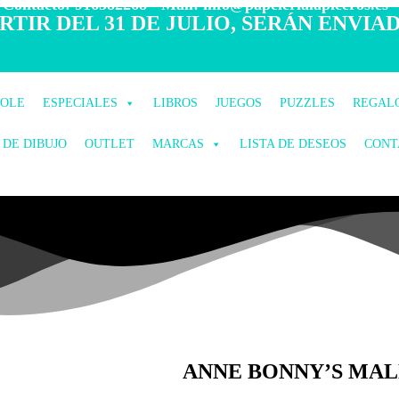
 Contacto: 916582268 - Mail: info@papelerialapiceros.es -
TIR DEL 31 DE JULIO, SERÁN ENVIAD
COLE
ESPECIALES
LIBROS
JUEGOS
PUZZLES
REGAL
 DE DIBUJO
OUTLET
MARCAS
LISTA DE DESEOS
CONT
ANNE BONNY’S MAL