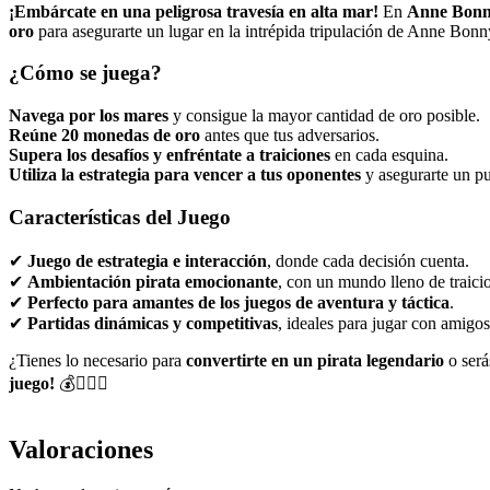
¡Embárcate en una peligrosa travesía en alta mar!
En
Anne Bonny
oro
para asegurarte un lugar en la intrépida tripulación de Anne Bonn
¿Cómo se juega?
Navega por los mares
y consigue la mayor cantidad de oro posible.
Reúne 20 monedas de oro
antes que tus adversarios.
Supera los desafíos y enfréntate a traiciones
en cada esquina.
Utiliza la estrategia para vencer a tus oponentes
y asegurarte un pu
Características del Juego
✔
Juego de estrategia e interacción
, donde cada decisión cuenta.
✔
Ambientación pirata emocionante
, con un mundo lleno de traici
✔
Perfecto para amantes de los juegos de aventura y táctica
.
✔
Partidas dinámicas y competitivas
, ideales para jugar con amigos
¿Tienes lo necesario para
convertirte en un pirata legendario
o será
juego!
💰🏴‍☠⚓
Valoraciones