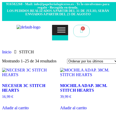
- Envío 24/48h. 4.99€ Gratis desde 50€ de compra - Contacto:
916582268 - Mail: info@papelerialapiceros.es - Te lo envolvemos para
regalo - Recogida en tienda.
LOS PEDIDOS REALIZADOS A PARTIR DEL 31 DE JULIO, SERÁN
ENVIADOS A PARTIR DEL 23 DE AGOSTO
Inicio
STITCH
Mostrando 1–25 de 34 resultados
NECESER 3C STITCH
MOCHILA ADAP. 38CM.
HEARTS
STITCH HEARTS
16,99
€
39,99
€
Añadir al carrito
Añadir al carrito