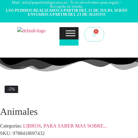
Mail: info@papelerialapiceros.es - Te lo envolvemos para regalo -
Recogida en tienda.
LOS PEDIDOS REALIZADOS A PARTIR DEL 31 DE JULIO, SERÁN
ENVIADOS A PARTIR DEL 23 DE AGOSTO
-5%
Animales
Categorías:
LIBROS
,
PARA SABER MAS SOBRE...
SKU:
9788418697432