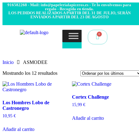
- Envío 24/48h. 4.99€ Gratis desde 50€ de compra - Contacto:
916582268 - Mail: info@papelerialapiceros.es - Te lo envolvemos para
regalo - Recogida en tienda.
LOS PEDIDOS REALIZADOS A PARTIR DEL 31 DE JULIO, SERÁN
ENVIADOS A PARTIR DEL 23 DE AGOSTO
Inicio
ASMODEE
Mostrando los 12 resultados
Cortex Challenge
Los Hombres Lobo de
15,99
€
Castronegro
10,95
€
Añadir al carrito
Añadir al carrito