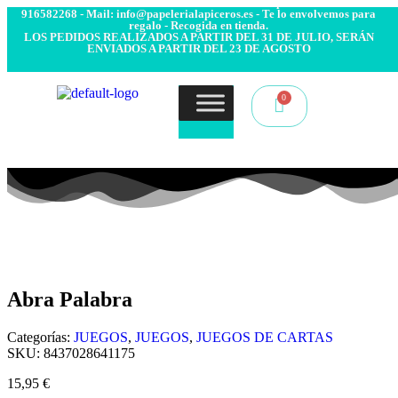
- Envío 24/48h. 4.99€ Gratis desde 50€ de compra - Contacto:
916582268 - Mail: info@papelerialapiceros.es - Te lo envolvemos para
regalo - Recogida en tienda.
LOS PEDIDOS REALIZADOS A PARTIR DEL 31 DE JULIO, SERÁN
ENVIADOS A PARTIR DEL 23 DE AGOSTO
Abra Palabra
Categorías:
JUEGOS
,
JUEGOS
,
JUEGOS DE CARTAS
SKU:
8437028641175
15,95
€