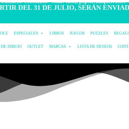
 Contacto: 916582268 - Mail: info@papelerialapiceros.es -
TIR DEL 31 DE JULIO, SERÁN ENVIAD
COLE
ESPECIALES
LIBROS
JUEGOS
PUZZLES
REGAL
 DE DIBUJO
OUTLET
MARCAS
LISTA DE DESEOS
CONT