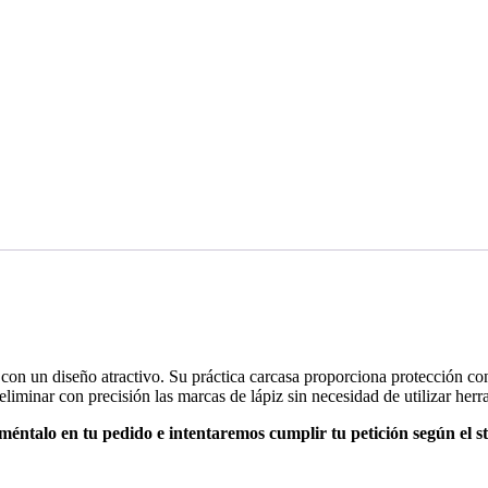
 un diseño atractivo. Su práctica carcasa proporciona protección contr
liminar con precisión las marcas de lápiz sin necesidad de utilizar herr
oméntalo en tu pedido e intentaremos cumplir tu petición según el s