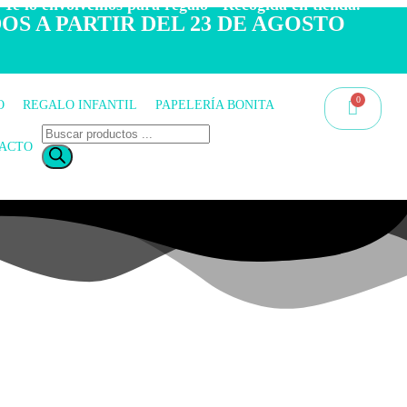
 Te lo envolvemos para regalo - Recogida en tienda.
OS A PARTIR DEL 23 DE AGOSTO
O
REGALO INFANTIL
PAPELERÍA BONITA
ACTO