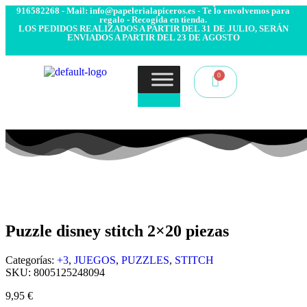
- Envío 24/48h. 4.99€ Gratis desde 50€ de compra - Contacto:
916582268 - Mail: info@papelerialapiceros.es - Te lo envolvemos para
regalo - Recogida en tienda.
LOS PEDIDOS REALIZADOS A PARTIR DEL 31 DE JULIO, SERÁN
ENVIADOS A PARTIR DEL 23 DE AGOSTO
Puzzle disney stitch 2×20 piezas
Categorías:
+3
,
JUEGOS
,
PUZZLES
,
STITCH
SKU:
8005125248094
9,95
€