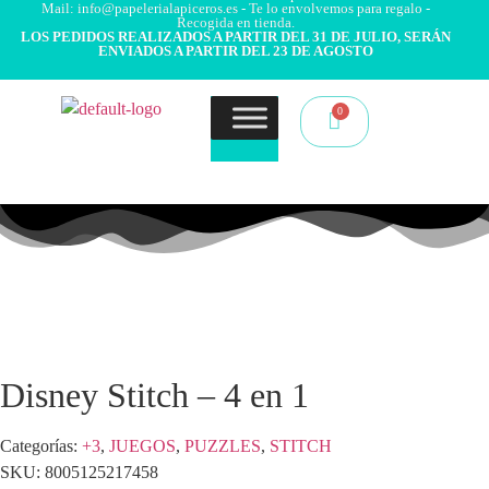
Mail: info@papelerialapiceros.es - Te lo envolvemos para regalo -
Recogida en tienda.
LOS PEDIDOS REALIZADOS A PARTIR DEL 31 DE JULIO, SERÁN
ENVIADOS A PARTIR DEL 23 DE AGOSTO
Disney Stitch – 4 en 1
Categorías:
+3
,
JUEGOS
,
PUZZLES
,
STITCH
SKU:
8005125217458