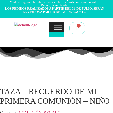
Mail: info@papelerialapiceros.es - Te lo envolvemos para regalo -
Recogida en tienda.
LOS PEDIDOS REALIZADOS A PARTIR DEL 31 DE JULIO, SERÁN
ENVIADOS A PARTIR DEL 23 DE AGOSTO
TAZA – RECUERDO DE MI
PRIMERA COMUNIÓN – NIÑO
Categorías:
COMUNIÓN
,
REGALO