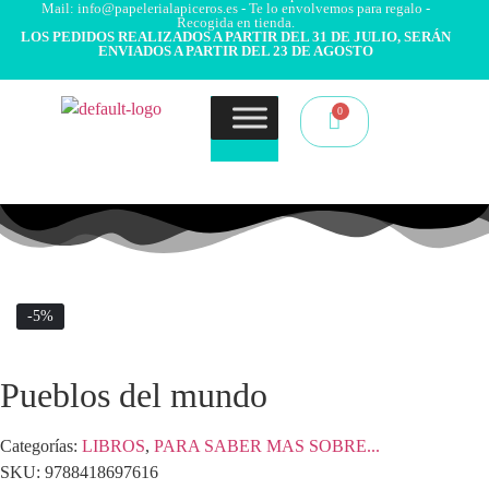
Mail: info@papelerialapiceros.es - Te lo envolvemos para regalo -
Recogida en tienda.
LOS PEDIDOS REALIZADOS A PARTIR DEL 31 DE JULIO, SERÁN
ENVIADOS A PARTIR DEL 23 DE AGOSTO
-5%
Pueblos del mundo
Categorías:
LIBROS
,
PARA SABER MAS SOBRE...
SKU:
9788418697616