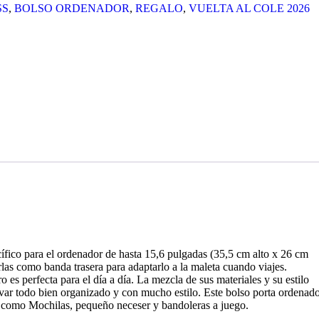
SS
,
BOLSO ORDENADOR
,
REGALO
,
VUELTA AL COLE 2026
fico para el ordenador de hasta 15,6 pulgadas (35,5 cm alto x 26 cm
las como banda trasera para adaptarlo a la maleta cuando viajes.
es perfecta para el día a día. La mezcla de sus materiales y su estilo
evar todo bien organizado y con mucho estilo. Este bolso porta ordenad
go como Mochilas, pequeño neceser y bandoleras a juego.