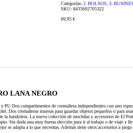
Categorías:
2. BOLSOS
,
3. BUSINE
SKU:
8435692705322
69,95
€
TRO LANA NEGRO
 y PU Dos compartimentos de cremallera independientes con uno especí
et. Dos cremalleras traseras para guardar objetos pequeños o para usar
 la bandolera. La nueva colección de mochilas y accesorios de El Potro 
pio. Sin duda una muy buena elección para ir al trabajo o de viaje y ll
ejor se adapta a lo que necesitas. Además tiene otros accesorios a jue