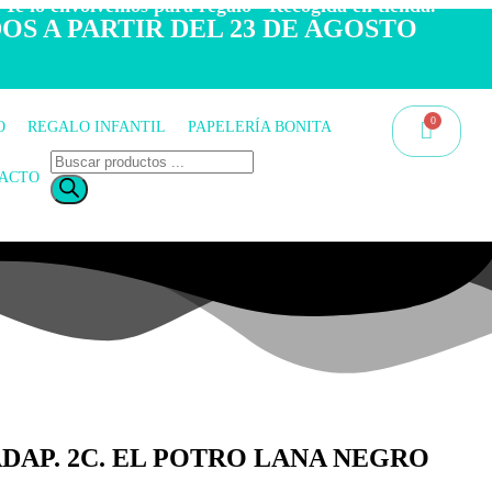
 Te lo envolvemos para regalo - Recogida en tienda.
OS A PARTIR DEL 23 DE AGOSTO
O
REGALO INFANTIL
PAPELERÍA BONITA
ACTO
DAP. 2C. EL POTRO LANA NEGRO