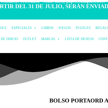
 Contacto: 916582268 - Mail: info@papelerialapiceros.es -
TIR DEL 31 DE JULIO, SERÁN ENVIAD
COLE
ESPECIALES
LIBROS
JUEGOS
PUZZLES
REGAL
 DE DIBUJO
OUTLET
MARCAS
LISTA DE DESEOS
CONT
BOLSO PORTAORD A