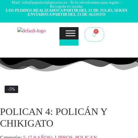
Mail: info@papelerialapiceros.es - Te lo envolvemos para regalo -
Recogida en tienda.
LOS PEDIDOS REALIZADOS A PARTIR DEL 31 DE JULIO, SERÁN
ENVIADOS A PARTIR DEL 23 DE AGOSTO
-5%
POLICAN 4: POLICÁN Y
CHIKIGATO
Categorías:
5. (7-9 AÑOS)
,
LIBROS
,
POLICAN