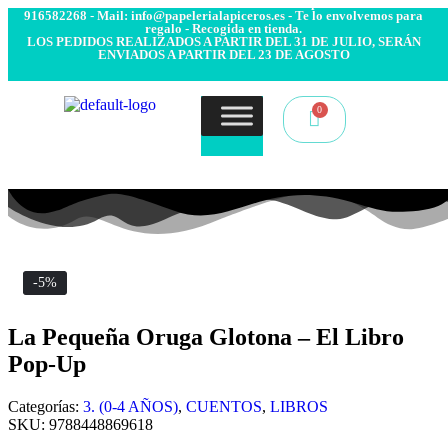
- Envío 24/48h. 4.99€ Gratis desde 50€ de compra - Contacto:
916582268 - Mail: info@papelerialapiceros.es - Te lo envolvemos para
regalo - Recogida en tienda.
LOS PEDIDOS REALIZADOS A PARTIR DEL 31 DE JULIO, SERÁN
ENVIADOS A PARTIR DEL 23 DE AGOSTO
-5%
La Pequeña Oruga Glotona – El Libro
Pop-Up
Categorías:
3. (0-4 AÑOS)
,
CUENTOS
,
LIBROS
SKU:
9788448869618