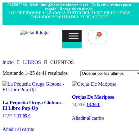
- Envío 24/48h. 4.99€ Gratis desde 50€ de compra - Contacto:
916582268 - Mail: info@papelerialapiceros.es - Te lo envolvemos para
regalo - Recogida en tienda.
LOS PEDIDOS REALIZADOS A PARTIR DEL 31 DE JULIO, SERÁN
ENVIADOS A PARTIR DEL 23 DE AGOSTO
Inicio
LIBROS
CUENTOS
Mostrando 1–25 de 41 resultados
Orejas De Mariposa
La Pequeña Oruga Glotona –
14,00
€
13,30
€
El Libro Pop-Up
17,95
€
17,05
€
Añadir al carrito
Añadir al carrito