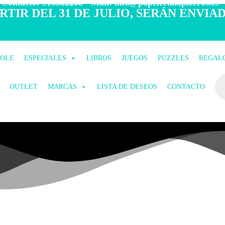
 Contacto: 916582268 - Mail: info@papelerialapiceros.es -
TIR DEL 31 DE JULIO, SERÁN ENVIAD
COLE
ESPECIALES
LIBROS
JUEGOS
PUZZLES
REGAL
OUTLET
MARCAS
LISTA DE DESEOS
CONTACTO