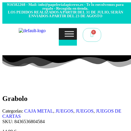
- Envío 24/48h. 4.99€ Gratis desde 50€ de compra - Contacto:
916582268 - Mail: info@papelerialapiceros.es - Te lo envolvemos para
regalo - Recogida en tienda.
LOS PEDIDOS REALIZADOS A PARTIR DEL 31 DE JULIO, SERÁN
ENVIADOS A PARTIR DEL 23 DE AGOSTO
Grabolo
Categorías:
CAJA METAL
,
JUEGOS
,
JUEGOS
,
JUEGOS DE
CARTAS
SKU:
8436536804584