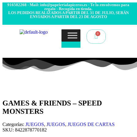
- Envío 24/48h. 4.99€ Gratis desde 50€ de compra - Contacto:
916582268 - Mail: info@papelerialapiceros.es - Te lo envolvemos para
regalo - Recogida en tienda.
LOS PEDIDOS REALIZADOS A PARTIR DEL 31 DE JULIO, SERÁN
ENVIADOS A PARTIR DEL 23 DE AGOSTO
GAMES & FRIENDS – SPEED
MONSTERS
Categorías:
JUEGOS
,
JUEGOS
,
JUEGOS DE CARTAS
SKU:
8422878770182