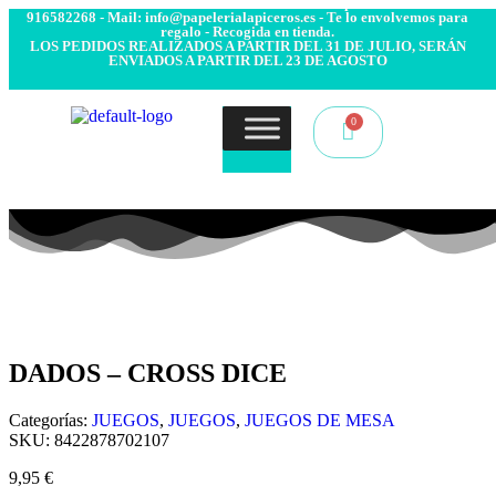
- Envío 24/48h. 4.99€ Gratis desde 50€ de compra - Contacto:
916582268 - Mail: info@papelerialapiceros.es - Te lo envolvemos para
regalo - Recogida en tienda.
LOS PEDIDOS REALIZADOS A PARTIR DEL 31 DE JULIO, SERÁN
ENVIADOS A PARTIR DEL 23 DE AGOSTO
DADOS – CROSS DICE
Categorías:
JUEGOS
,
JUEGOS
,
JUEGOS DE MESA
SKU:
8422878702107
9,95
€