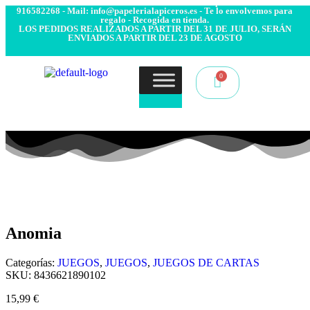
- Envío 24/48h. 4.99€ Gratis desde 50€ de compra - Contacto:
916582268 - Mail: info@papelerialapiceros.es - Te lo envolvemos para
regalo - Recogida en tienda.
LOS PEDIDOS REALIZADOS A PARTIR DEL 31 DE JULIO, SERÁN
ENVIADOS A PARTIR DEL 23 DE AGOSTO
Anomia
Categorías:
JUEGOS
,
JUEGOS
,
JUEGOS DE CARTAS
SKU:
8436621890102
15,99
€