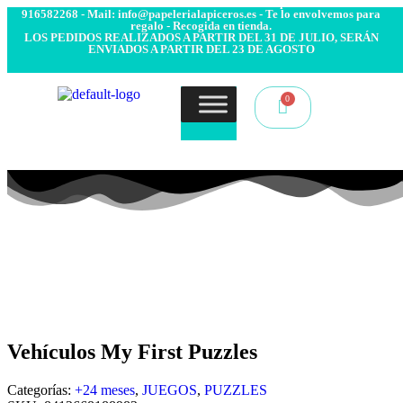
- Envío 24/48h. 4.99€ Gratis desde 50€ de compra - Contacto:
916582268 - Mail: info@papelerialapiceros.es - Te lo envolvemos para
regalo - Recogida en tienda.
LOS PEDIDOS REALIZADOS A PARTIR DEL 31 DE JULIO, SERÁN
ENVIADOS A PARTIR DEL 23 DE AGOSTO
Vehículos My First Puzzles
Categorías:
+24 meses
,
JUEGOS
,
PUZZLES