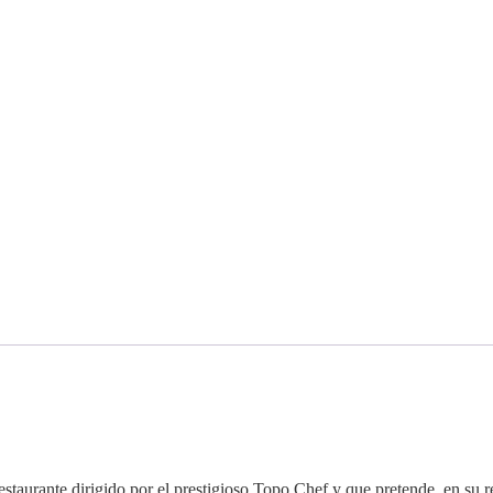
estaurante dirigido por el prestigioso Topo Chef y que pretende, en su 