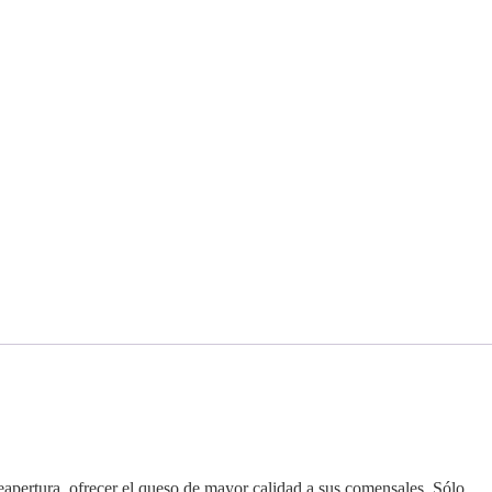
reapertura, ofrecer el queso de mayor calidad a sus comensales. Sólo