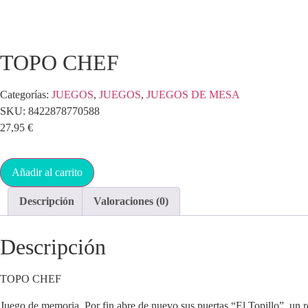
TOPO CHEF
Categorías:
JUEGOS
,
JUEGOS
,
JUEGOS DE MESA
SKU:
8422878770588
27,95
€
Añadir al carrito
Descripción
Valoraciones (0)
Descripción
TOPO CHEF
Juego de memoria. Por fin abre de nuevo sus puertas “El Topillo”, un r