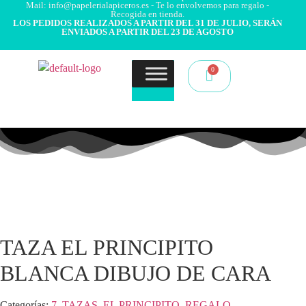
Mail: info@papelerialapiceros.es - Te lo envolvemos para regalo -
Recogida en tienda.
LOS PEDIDOS REALIZADOS A PARTIR DEL 31 DE JULIO, SERÁN
ENVIADOS A PARTIR DEL 23 DE AGOSTO
TAZA EL PRINCIPITO
BLANCA DIBUJO DE CARA
Categorías:
7. TAZAS
,
EL PRINCIPITO
,
REGALO