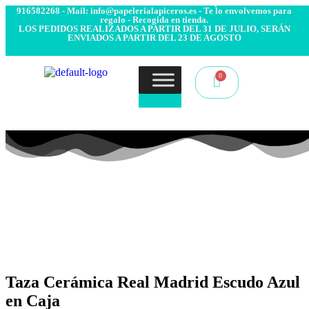
- Envío 24/48h. 4.99€ Gratis desde 50€ de compra - Contacto:
916582268 - Mail: info@papelerialapiceros.es - Te lo envolvemos para
regalo - Recogida en tienda.
LOS PEDIDOS REALIZADOS A PARTIR DEL 31 DE JULIO, SERÁN
ENVIADOS A PARTIR DEL 23 DE AGOSTO
Taza Cerámica Real Madrid Escudo Azul
en Caja