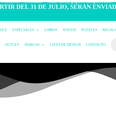
 Contacto: 916582268 - Mail: info@papelerialapiceros.es -
TIR DEL 31 DE JULIO, SERÁN ENVIAD
COLE
ESPECIALES
LIBROS
JUEGOS
PUZZLES
REGAL
OUTLET
MARCAS
LISTA DE DESEOS
CONTACTO