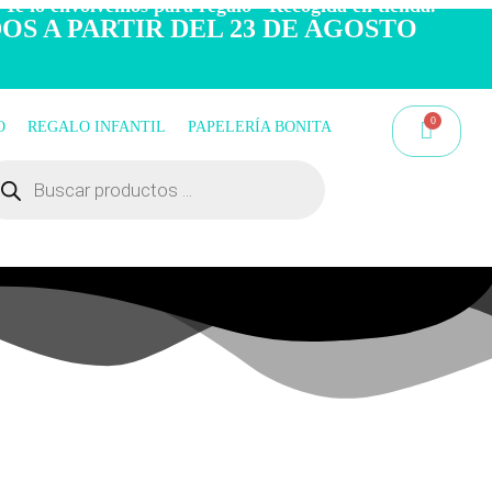
 Te lo envolvemos para regalo - Recogida en tienda.
OS A PARTIR DEL 23 DE AGOSTO
O
REGALO INFANTIL
PAPELERÍA BONITA