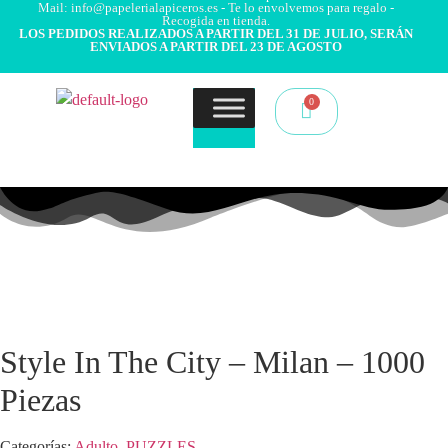
Mail: info@papelerialapiceros.es - Te lo envolvemos para regalo -
Recogida en tienda.
LOS PEDIDOS REALIZADOS A PARTIR DEL 31 DE JULIO, SERÁN
ENVIADOS A PARTIR DEL 23 DE AGOSTO
Style In The City – Milan – 1000
Piezas
Categorías:
Adulto
,
PUZZLES