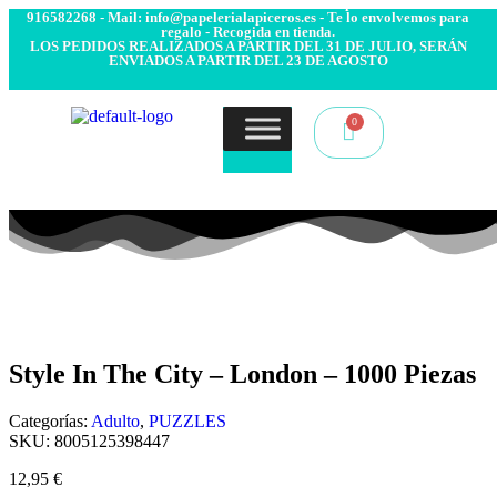
- Envío 24/48h. 4.99€ Gratis desde 50€ de compra - Contacto:
916582268 - Mail: info@papelerialapiceros.es - Te lo envolvemos para
regalo - Recogida en tienda.
LOS PEDIDOS REALIZADOS A PARTIR DEL 31 DE JULIO, SERÁN
ENVIADOS A PARTIR DEL 23 DE AGOSTO
Style In The City – London – 1000 Piezas
Categorías:
Adulto
,
PUZZLES
SKU:
8005125398447
12,95
€