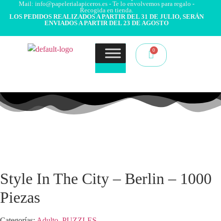
Mail: info@papelerialapiceros.es - Te lo envolvemos para regalo -
Recogida en tienda.
LOS PEDIDOS REALIZADOS A PARTIR DEL 31 DE JULIO, SERÁN
ENVIADOS A PARTIR DEL 23 DE AGOSTO
Style In The City – Berlin – 1000
Piezas
Categorías:
Adulto
,
PUZZLES