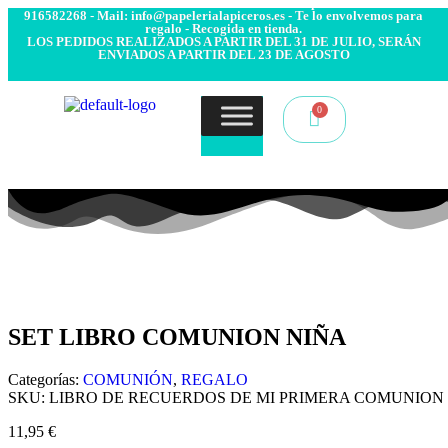
- Envío 24/48h. 4.99€ Gratis desde 50€ de compra - Contacto:
916582268 - Mail: info@papelerialapiceros.es - Te lo envolvemos para
regalo - Recogida en tienda.
LOS PEDIDOS REALIZADOS A PARTIR DEL 31 DE JULIO, SERÁN
ENVIADOS A PARTIR DEL 23 DE AGOSTO
SET LIBRO COMUNION NIÑA
Categorías:
COMUNIÓN
,
REGALO
SKU:
LIBRO DE RECUERDOS DE MI PRIMERA COMUNION
11,95
€