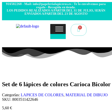
- Envío 24/48h. 4.99€ Gratis desde 50€ de compra - Contacto:
916582268 - Mail: info@papelerialapiceros.es - Te lo envolvemos para
regalo - Recogida en tienda.
LOS PEDIDOS REALIZADOS A PARTIR DEL 31 DE JULIO, SERÁN
ENVIADOS A PARTIR DEL 23 DE AGOSTO
Set de 6 lápices de colores Carioca Bicolor
Categorías:
LAPICES DE COLORES
,
MATERIAL DE DIBUJO
SKU:
8003511422646
5,60
€