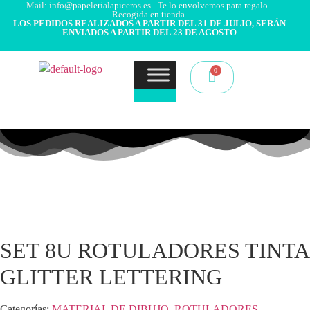
Mail: info@papelerialapiceros.es - Te lo envolvemos para regalo -
Recogida en tienda.
LOS PEDIDOS REALIZADOS A PARTIR DEL 31 DE JULIO, SERÁN
ENVIADOS A PARTIR DEL 23 DE AGOSTO
SET 8U ROTULADORES TINTA
GLITTER LETTERING
Categorías:
MATERIAL DE DIBUJO
,
ROTULADORES