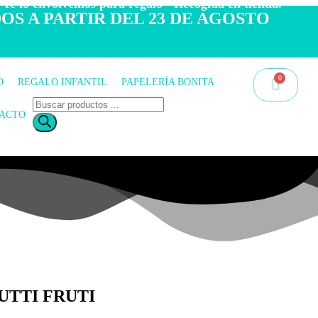
 Te lo envolvemos para regalo - Recogida en tienda.
OS A PARTIR DEL 23 DE AGOSTO
O
REGALO INFANTIL
PAPELERÍA BONITA
ACTO
UTTI FRUTI