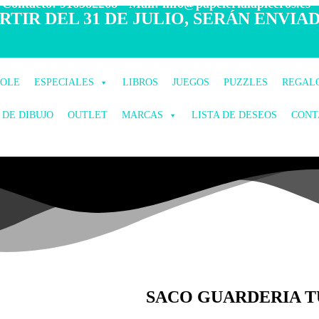
 Contacto: 916582268 - Mail: info@papelerialapiceros.es -
TIR DEL 31 DE JULIO, SERÁN ENVIAD
COLE
ESPECIALES
LIBROS
JUEGOS
PUZZLES
REGAL
 DE DIBUJO
OUTLET
MARCAS
LISTA DE DESEOS
CONT
SACO GUARDERIA T