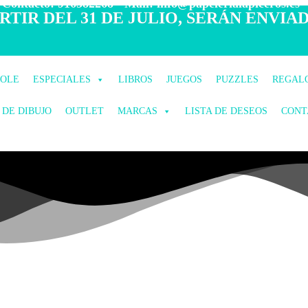
 Contacto: 916582268 - Mail: info@papelerialapiceros.es -
TIR DEL 31 DE JULIO, SERÁN ENVIAD
COLE
ESPECIALES
LIBROS
JUEGOS
PUZZLES
REGAL
 DE DIBUJO
OUTLET
MARCAS
LISTA DE DESEOS
CONT