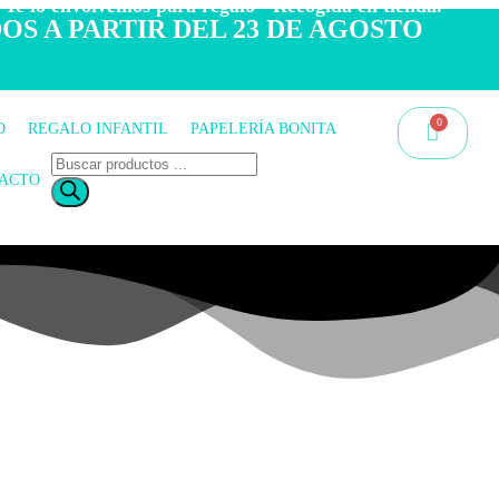
 Te lo envolvemos para regalo - Recogida en tienda.
OS A PARTIR DEL 23 DE AGOSTO
O
REGALO INFANTIL
PAPELERÍA BONITA
ACTO