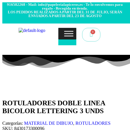
- Envío 24/48h. 4.99€ Gratis desde 50€ de compra - Contacto:
916582268 - Mail: info@papelerialapiceros.es - Te lo envolvemos para
regalo - Recogida en tienda.
LOS PEDIDOS REALIZADOS A PARTIR DEL 31 DE JULIO, SERÁN
ENVIADOS A PARTIR DEL 23 DE AGOSTO
ROTULADORES DOBLE LINEA
BICOLOR LETTERING 3 UNDS
Categorías:
MATERIAL DE DIBUJO
,
ROTULADORES
SKU:
8430173300096