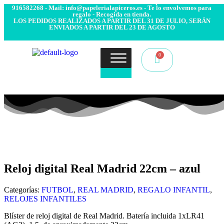
- Envío 24/48h. 4.99€ Gratis desde 50€ de compra - Contacto:
916582268 - Mail: info@papelerialapiceros.es - Te lo envolvemos para
regalo - Recogida en tienda.
LOS PEDIDOS REALIZADOS A PARTIR DEL 31 DE JULIO, SERÁN
ENVIADOS A PARTIR DEL 23 DE AGOSTO
Reloj digital Real Madrid 22cm – azul
Categorías:
FUTBOL
,
REAL MADRID
,
REGALO INFANTIL
,
RELOJES INFANTILES
Blíster de reloj digital de Real Madrid. Batería incluida 1xLR41