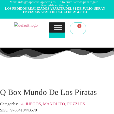
Mail: info@papelerialapiceros.es - Te lo envolvemos para regalo -
Recogida en tienda.
LOS PEDIDOS REALIZADOS A PARTIR DEL 31 DE JULIO, SERÁN
ENVIADOS A PARTIR DEL 23 DE AGOSTO
Q Box Mundo De Los Piratas
Categorías:
+4
,
JUEGOS
,
MANOLITO
,
PUZZLES
SKU:
9788410443570