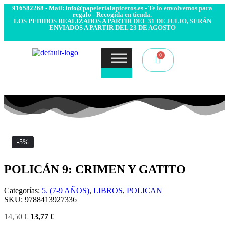
- Envío 24/48h. 4.99€ Gratis desde 50€ de compra - Contacto:
916582268 - Mail: info@papelerialapiceros.es - Te lo envolvemos para
regalo - Recogida en tienda.
LOS PEDIDOS REALIZADOS A PARTIR DEL 31 DE JULIO, SERÁN
ENVIADOS A PARTIR DEL 23 DE AGOSTO
-5%
POLICÁN 9: CRIMEN Y GATITO
Categorías:
5. (7-9 AÑOS)
,
LIBROS
,
POLICAN
SKU:
9788413927336
14,50
€
13,77
€