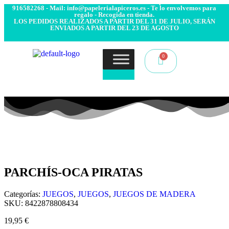
- Envío 24/48h. 4.99€ Gratis desde 50€ de compra - Contacto:
916582268 - Mail: info@papelerialapiceros.es - Te lo envolvemos para
regalo - Recogida en tienda.
LOS PEDIDOS REALIZADOS A PARTIR DEL 31 DE JULIO, SERÁN
ENVIADOS A PARTIR DEL 23 DE AGOSTO
PARCHÍS-OCA PIRATAS
Categorías:
JUEGOS
,
JUEGOS
,
JUEGOS DE MADERA
SKU:
8422878808434
19,95
€