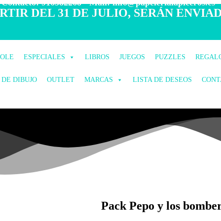
 Contacto: 916582268 - Mail: info@papelerialapiceros.es -
TIR DEL 31 DE JULIO, SERÁN ENVIAD
COLE
ESPECIALES
LIBROS
JUEGOS
PUZZLES
REGAL
 DE DIBUJO
OUTLET
MARCAS
LISTA DE DESEOS
CONT
Pack Pepo y los bombe