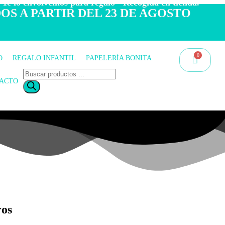
 Te lo envolvemos para regalo - Recogida en tienda.
OS A PARTIR DEL 23 DE AGOSTO
O
REGALO INFANTIL
PAPELERÍA BONITA
ACTO
ros