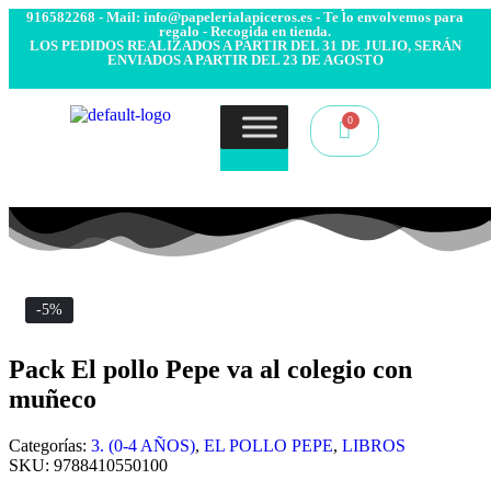
- Envío 24/48h. 4.99€ Gratis desde 50€ de compra - Contacto:
916582268 - Mail: info@papelerialapiceros.es - Te lo envolvemos para
regalo - Recogida en tienda.
LOS PEDIDOS REALIZADOS A PARTIR DEL 31 DE JULIO, SERÁN
ENVIADOS A PARTIR DEL 23 DE AGOSTO
-5%
Pack El pollo Pepe va al colegio con
muñeco
Categorías:
3. (0-4 AÑOS)
,
EL POLLO PEPE
,
LIBROS
SKU:
9788410550100