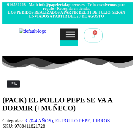
- Envío 24/48h. 4.99€ Gratis desde 50€ de compra - Contacto:
916582268 - Mail: info@papelerialapiceros.es - Te lo envolvemos para
regalo - Recogida en tienda.
LOS PEDIDOS REALIZADOS A PARTIR DEL 31 DE JULIO, SERÁN
ENVIADOS A PARTIR DEL 23 DE AGOSTO
-5%
(PACK) EL POLLO PEPE SE VA A
DORMIR (+MUÑECO)
Categorías:
3. (0-4 AÑOS)
,
EL POLLO PEPE
,
LIBROS
SKU:
9788411821728