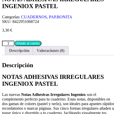
INGENIOX PASTEL
Categorías:
CUADERNOS
,
PAP.BONITA
SKU:
8422951068724
3,30
€
Añadir al carrito
Descripción
Valoraciones (0)
Descripción
NOTAS ADHESIVAS IRREGULARES
INGENIOX PASTEL
Las nuevas
Notas Adhesivas Irregulares
Ingeniox
son el
complemento perfecto para tu cuaderno. Estas notas, disponibles en
dos gamas de colores (pastel y neón), son ideales para apuntes rápidos
recordatorios o marcar páginas. Sus cinco formas irregulares añaden 
toque único y divertido a tu cuaderno, facilitando visualmente tus