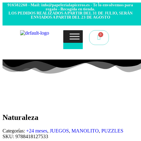
- Envío 24/48h. 4.99€ Gratis desde 50€ de compra - Contacto:
916582268 - Mail: info@papelerialapiceros.es - Te lo envolvemos para
regalo - Recogida en tienda.
LOS PEDIDOS REALIZADOS A PARTIR DEL 31 DE JULIO, SERÁN
ENVIADOS A PARTIR DEL 23 DE AGOSTO
Naturaleza
Categorías:
+24 meses
,
JUEGOS
,
MANOLITO
,
PUZZLES
SKU:
9788418127533