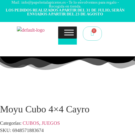
Mail: info@papelerialapiceros.es - Te lo envolvemos para regalo -
Recogida en tienda.
LOS PEDIDOS REALIZADOS A PARTIR DEL 31 DE JULIO, SERÁN
ENVIADOS A PARTIR DEL 23 DE AGOSTO
Moyu Cubo 4×4 Cayro
Categorías:
CUBOS
,
JUEGOS
SKU:
6948571883674