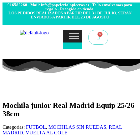
- Envío 24/48h. 4.99€ Gratis desde 50€ de compra - Contacto:
916582268 - Mail: info@papelerialapiceros.es - Te lo envolvemos para
regalo - Recogida en tienda.
LOS PEDIDOS REALIZADOS A PARTIR DEL 31 DE JULIO, SERÁN
ENVIADOS A PARTIR DEL 23 DE AGOSTO
Mochila junior Real Madrid Equip 25/26
38cm
Categorías:
FUTBOL
,
MOCHILAS SIN RUEDAS
,
REAL
MADRID
,
VUELTA AL COLE