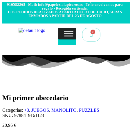
- Envío 24/48h. 4.99€ Gratis desde 50€ de compra - Contacto:
916582268 - Mail: info@papelerialapiceros.es - Te lo envolvemos para
regalo - Recogida en tienda.
LOS PEDIDOS REALIZADOS A PARTIR DEL 31 DE JULIO, SERÁN
ENVIADOS A PARTIR DEL 23 DE AGOSTO
Mi primer abecedario
Categorías:
+3
,
JUEGOS
,
MANOLITO
,
PUZZLES
SKU:
9788419161123
20,95
€