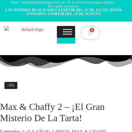
Mail: info@papelerialapiceros.es - Te lo envolvemos para regalo -
Recogida en tienda.
LOS PEDIDOS REALIZADOS A PARTIR DEL 31 DE JULIO, SERÁN
ENVIADOS A PARTIR DEL 23 DE AGOSTO
-5%
Max & Chaffy 2 – ¡El Gran
Misterio De La Tarta!
Categorías:
4. (5-6 AÑOS)
,
LIBROS
,
MAX & CHAFFI