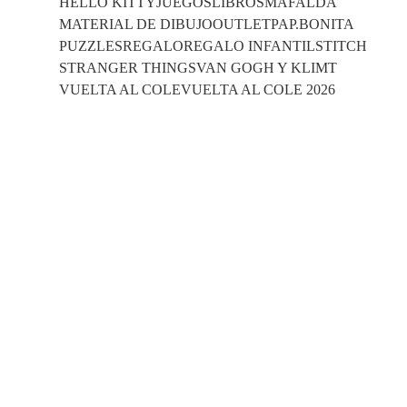
HELLO KITTY
JUEGOS
LIBROS
MAFALDA
MATERIAL DE DIBUJO
OUTLET
PAP.BONITA
PUZZLES
REGALO
REGALO INFANTIL
STITCH
STRANGER THINGS
VAN GOGH Y KLIMT
VUELTA AL COLE
VUELTA AL COLE 2026
Mochila 3D 31cm Stitch & Angel Dance
Disney
16,95
€
Añadir al Carrito
Mochila SpiderMan 29x25cm
8,50
€
Añadir al Carrito
Mochila Los Vengadores 30cm
10,50
€
Añadir al Carrito