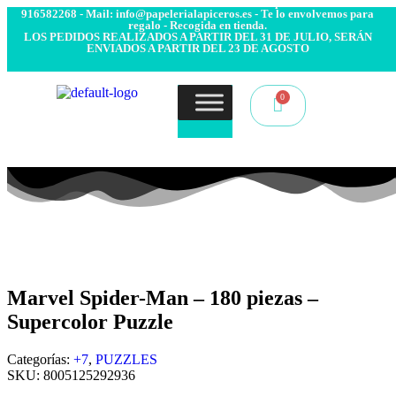
- Envío 24/48h. 4.99€ Gratis desde 50€ de compra - Contacto:
916582268 - Mail: info@papelerialapiceros.es - Te lo envolvemos para
regalo - Recogida en tienda.
LOS PEDIDOS REALIZADOS A PARTIR DEL 31 DE JULIO, SERÁN
ENVIADOS A PARTIR DEL 23 DE AGOSTO
Marvel Spider-Man – 180 piezas –
Supercolor Puzzle
Categorías:
+7
,
PUZZLES
SKU:
8005125292936