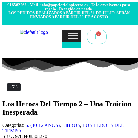
- Envío 24/48h. 4.99€ Gratis desde 50€ de compra - Contacto:
916582268 - Mail: info@papelerialapiceros.es - Te lo envolvemos para
regalo - Recogida en tienda.
LOS PEDIDOS REALIZADOS A PARTIR DEL 31 DE JULIO, SERÁN
ENVIADOS A PARTIR DEL 23 DE AGOSTO
-5%
Los Heroes Del Tiempo 2 – Una Traicion
Inesperada
Categorías:
6. (10-12 AÑOS)
,
LIBROS
,
LOS HEROES DEL
TIEMPO
SKU:
9788408308270