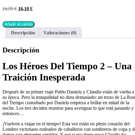
16,95
€
16,10
€
Añadir al carrito
Descripción
Valoraciones (0)
Descripción
Los Héroes Del Tiempo 2 – Una
Traición Inesperada
Después de su primer viaje Pablo Daniela y Claudio están de vuelta a
su época. Pero la tranquilidad no dura demasiado: un trozo de La Ru
del Tiempo custodiado por Daniela empieza a brillar en mitad de la
noche. Los tres deciden reunirse para averiguar lo que está pasando y
entonces…
¡Vuelven a viajar en el tiempo! Esta vez están en pleno corazón del
Londres victoriano rodeados de caballeros con sombreros de copa y d
damas con elegantes vestidos. Y por si eso fuera poco Claudio ha