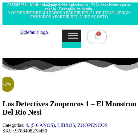
- Envío 24/48h. 4.99€ Gratis desde 50€ de compra - Contacto:
916582268 - Mail: info@papelerialapiceros.es - Te lo envolvemos para
regalo - Recogida en tienda.
LOS PEDIDOS REALIZADOS A PARTIR DEL 31 DE JULIO, SERÁN
ENVIADOS A PARTIR DEL 23 DE AGOSTO
-5%
Los Detectives Zoopencos 1 – El Monstruo
Del Rio Nesi
Categorías:
4. (5-6 AÑOS)
,
LIBROS
,
ZOOPENCOS
SKU:
9788408278450