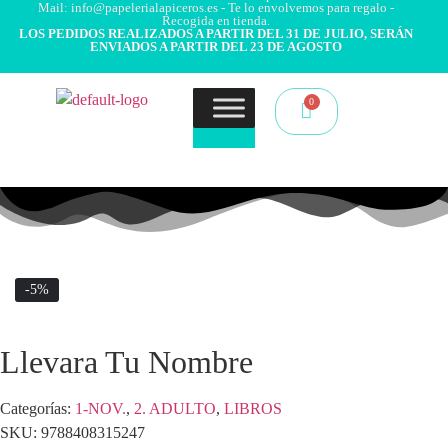
Mail: info@papelerialapiceros.es - Te lo envolvemos para regalo -
Recogida en tienda.
LOS PEDIDOS REALIZADOS A PARTIR DEL 31 DE JULIO, SERÁN
ENVIADOS A PARTIR DEL 23 DE AGOSTO
-5%
Llevara Tu Nombre
Categorías:
1-NOV.
,
2. ADULTO
,
LIBROS
SKU:
9788408315247